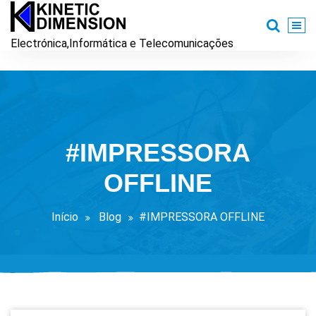
Saltar
para
o
Electrónica,Informática e Telecomunicações
conteúdo
#IMPRESSORA
OFFLINE
Início
Blog
#IMPRESSORA OFFLINE